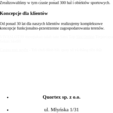
Zrealizowaliśmy w tym czasie ponad 300 hal i obiektów sportowych.
Koncepcje dla klientów
Od ponad 30 lat dla naszych klientów realizujemy kompleksowe
koncepcje funkcjonalno-przestrzenne zagospodarowania terenów.
VIVASLOT99 merupakan salah satu Situs Top
Slot Online
Terpercay
Selain Slot88
Casino trực tuyến
- Trò chơi đánh bài, quay số và thắng tiền thật
Quortex sp. z o.o.
ul. Młyńska 1/31