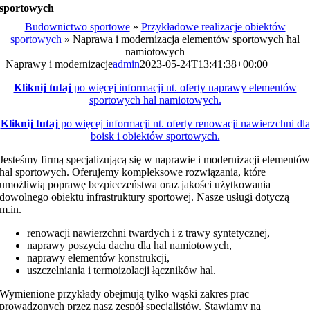
sportowych
Budownictwo sportowe
»
Przykładowe realizacje obiektów
sportowych
»
Naprawa i modernizacja elementów sportowych hal
namiotowych
Naprawy i modernizacje
admin
2023-05-24T13:41:38+00:00
Kliknij tutaj
po więcej informacji nt. oferty naprawy elementów
sportowych hal namiotowych.
Kliknij tutaj
po więcej informacji nt. oferty renowacji nawierzchni dla
boisk i obiektów sportowych.
Jesteśmy firmą specjalizującą się w naprawie i modernizacji elementó
hal sportowych. Oferujemy kompleksowe rozwiązania, które
umożliwią poprawę bezpieczeństwa oraz jakości użytkowania
dowolnego obiektu infrastruktury sportowej. Nasze usługi dotyczą
m.in.
renowacji nawierzchni twardych i z trawy syntetycznej,
naprawy poszycia dachu dla hal namiotowych,
naprawy elementów konstrukcji,
uszczelniania i termoizolacji łączników hal.
Wymienione przykłady obejmują tylko wąski zakres prac
prowadzonych przez nasz zespół specjalistów. Stawiamy na