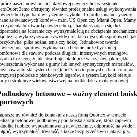
prócz naszej nowatorskiej akrylowej nawierzchni w systemie
etriQuort 3amo oferujemy również profesjonalne usługi wykonywania
owierzchni typu hard w systemie Laykold. To profesjonalne systemy
nane ze światowych kortów – m.in. US Open czy Miami Open. Mamy
o czynienia tu z twardą nawierzchnią, charakteryzującą się dużą
dpornością na ścieranie czy wytrzymałością na obciążenia mechaniczne
tąd też są wykorzystywane zwykle do takich dyscyplin sportowych jak
oszykówka, piłka nożna, tenis czy hokej. Jednakowoż twarda
awierzchnia sportowa wykonana na betonie może być mniej
omfortowa dla stawów podczas długich i intensywnych treningów.
ynika to z tego, że nie absorbuje tak dobrze wstrząsów, jak miękka
owierzchnia wykonana z gumy lub innych syntetycznych materiałów,
oteż nasz autorski system CetriQuort 3amo to pomysł na hard court na
prężystej podłodze z piankowych legarów, a system Laykold oferuje
orty o strukturze wielowarstwowej na podkładzie z maty gumowej.
Podbudowy betonowe – ważny element bois
sportowych
apraszamy również do kontaktu z naszą firmą Quortex w temacie
ealizacji betonowej podbudowy pod boiska sportowe, która zapewni
ednolitą i dobrze wypoziomowaną nawierzchnię, odporność na wodę i
ilgoć, wytrzymałość, trwałość, a także bezpieczeństwo i jakość gry.