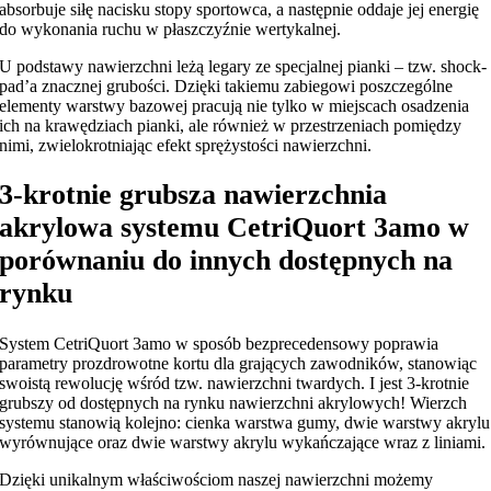
absorbuje siłę nacisku stopy sportowca, a następnie oddaje jej energię
do wykonania ruchu w płaszczyźnie wertykalnej.
U podstawy nawierzchni leżą legary ze specjalnej pianki – tzw. shock-
pad’a znacznej grubości. Dzięki takiemu zabiegowi poszczególne
elementy warstwy bazowej pracują nie tylko w miejscach osadzenia
ich na krawędziach pianki, ale również w przestrzeniach pomiędzy
nimi, zwielokrotniając efekt sprężystości nawierzchni.
3-krotnie grubsza nawierzchnia
akrylowa systemu CetriQuort 3amo w
porównaniu do innych dostępnych na
rynku
System CetriQuort 3amo w sposób bezprecedensowy poprawia
parametry prozdrowotne kortu dla grających zawodników, stanowiąc
swoistą rewolucję wśród tzw. nawierzchni twardych. I jest 3-krotnie
grubszy od dostępnych na rynku nawierzchni akrylowych! Wierzch
systemu stanowią kolejno: cienka warstwa gumy, dwie warstwy akrylu
wyrównujące oraz dwie warstwy akrylu wykańczające wraz z liniami.
Dzięki unikalnym właściwościom naszej nawierzchni możemy