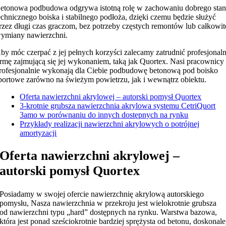
etonowa podbudowa odgrywa istotną rolę w zachowaniu dobrego sta
echnicznego boiska i stabilnego podłoża, dzięki czemu będzie służyć
rzez długi czas graczom, bez potrzeby częstych remontów lub całkowit
ymiany nawierzchni.
by móc czerpać z jej pełnych korzyści zalecamy zatrudnić profesjonal
irmę zajmującą się jej wykonaniem, taką jak Quortex. Nasi pracownicy
rofesjonalnie wykonają dla Ciebie podbudowę betonową pod boisko
portowe zarówno na świeżym powietrzu, jak i wewnątrz obiektu.
Oferta nawierzchni akrylowej – autorski pomysł Quortex
3-krotnie grubsza nawierzchnia akrylowa systemu CetriQuort
3amo w porównaniu do innych dostępnych na rynku
Przykłady realizacji nawierzchni akrylowych o potrójnej
amortyzacji
Oferta nawierzchni akrylowej –
autorski pomysł Quortex
Posiadamy w swojej ofercie nawierzchnię akrylową autorskiego
pomysłu, Nasza nawierzchnia w przekroju jest wielokrotnie grubsza
od nawierzchni typu „hard” dostępnych na rynku. Warstwa bazowa,
która jest ponad sześciokrotnie bardziej sprężysta od betonu, doskonale