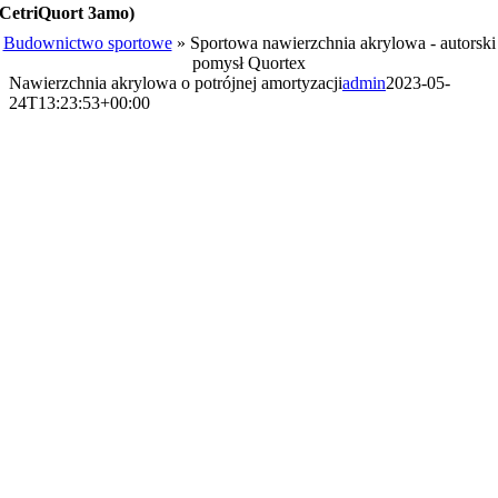
CetriQuort 3amo)
Budownictwo sportowe
»
Sportowa nawierzchnia akrylowa - autorski
pomysł Quortex
Nawierzchnia akrylowa o potrójnej amortyzacji
admin
2023-05-
24T13:23:53+00:00